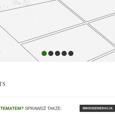
1
2
3
4
5
TS
 TEMATEM?
SPRAWDŹ TAKŻE:
MIKROGENERACJA